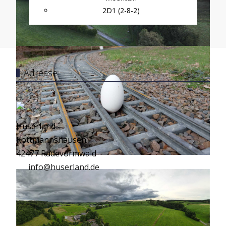
2D1 (2-8-2)
Adresse
Huserland
Kottmannshausen 1
42477 Radevormwald
info@huserland.de