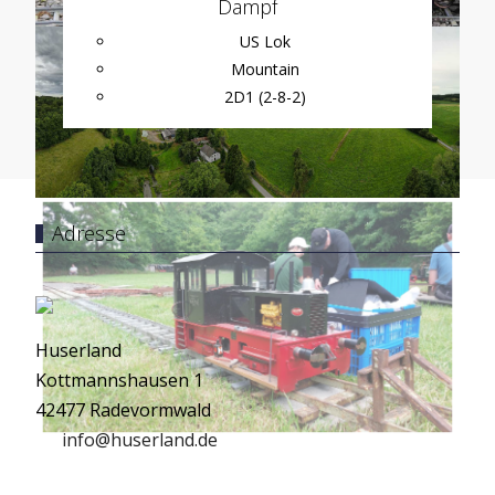
Dampf
US Lok
Mountain
2D1 (2-8-2)
Adresse
Huserland
Kottmannshausen 1
42477 Radevormwald
info@huserland.de